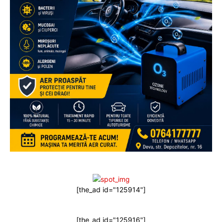
[the_ad id="125914"]
[the_ad id="125916"]