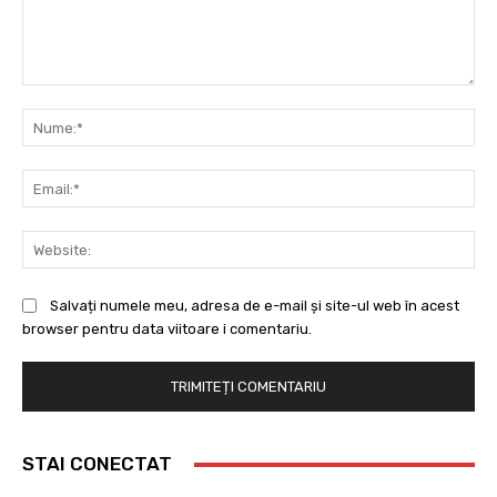
Comentariu:
Nu
Ema
Web
Salvați numele meu, adresa de e-mail și site-ul web în acest
browser pentru data viitoare i comentariu.
STAI CONECTAT