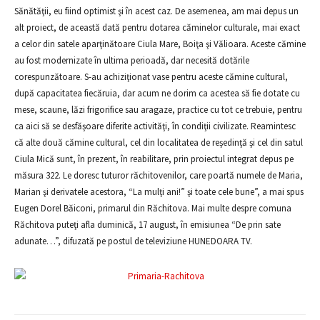
Sănătăţii, eu fiind optimist şi în acest caz. De asemenea, am mai depus un
alt proiect, de această dată pentru dotarea căminelor culturale, mai exact
a celor din satele aparţinătoare Ciula Mare, Boiţa şi Vălioara. Aceste cămine
au fost modernizate în ultima perioadă, dar necesită dotările
corespunzătoare. S-au achiziţionat vase pentru aceste cămine cultural,
după capacitatea fiecăruia, dar acum ne dorim ca acestea să fie dotate cu
mese, scaune, lăzi frigorifice sau aragaze, practice cu tot ce trebuie, pentru
ca aici să se desfăşoare diferite activităţi, în condiţii civilizate. Reamintesc
că alte două cămine cultural, cel din localitatea de reşedinţă şi cel din satul
Ciula Mică sunt, în prezent, în reabilitare, prin proiectul integrat depus pe
măsura 322. Le doresc tuturor răchitovenilor, care poartă numele de Maria,
Marian şi derivatele acestora, “La mulţi ani!” şi toate cele bune”, a mai spus
Eugen Dorel Băiconi, primarul din Răchitova. Mai multe despre comuna
Răchitova puteţi afla duminică, 17 august, în emisiunea “De prin sate
adunate…”, difuzată pe postul de televiziune HUNEDOARA TV.