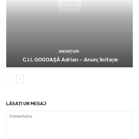
ANUNȚURI
C.I.I. GOGOAŞĂ Adrian – Anunţ licitaţie
LĂSAȚI UN MESAJ