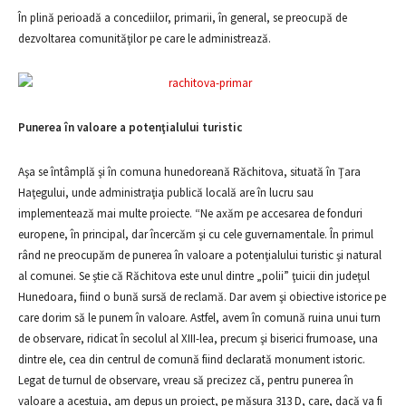
În plină perioadă a concediilor, primarii, în general, se preocupă de
dezvoltarea comunităţilor pe care le administrează.
Punerea în valoare a potenţialului turistic
Aşa se întâmplă şi în comuna hunedoreană Răchitova, situată în Ţara
Haţegului, unde administraţia publică locală are în lucru sau
implementează mai multe proiecte. “Ne axăm pe accesarea de fonduri
europene, în principal, dar încercăm şi cu cele guvernamentale. În primul
rând ne preocupăm de punerea în valoare a potenţialului turistic şi natural
al comunei. Se ştie că Răchitova este unul dintre „polii” ţuicii din judeţul
Hunedoara, fiind o bună sursă de reclamă. Dar avem şi obiective istorice pe
care dorim să le punem în valoare. Astfel, avem în comună ruina unui turn
de observare, ridicat în secolul al XIII-lea, precum şi biserici frumoase, una
dintre ele, cea din centrul de comună fiind declarată monument istoric.
Legat de turnul de observare, vreau să precizez că, pentru punerea în
valoare a acestuia, am depus un proiect, pe măsura 313 D, care, dacă va fi