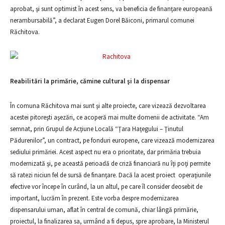
aprobat, şi sunt optimist în acest sens, va beneficia de finanţare europeană
nerambursabilă”, a declarat Eugen Dorel Băiconi, primarul comunei
Răchitova.
Reabilitări la primărie, cămine cultural şi la dispensar
În comuna Răchitova mai sunt şi alte proiecte, care vizează dezvoltarea
acestei pitoreşti aşezări, ce acoperă mai multe domenii de activitate. “Am
semnat, prin Grupul de Acţiune Locală “Ţara Haţegului – Ţinutul
Pădurenilor”, un contract, pe fonduri europene, care vizează modernizarea
sediului primăriei. Acest aspect nu era o prioritate, dar primăria trebuia
modernizată şi, pe această perioadă de criză financiară nu îţi poţi permite
să ratezi niciun fel de sursă de finanţare. Dacă la acest proiect operaţiunile
efective vor începe în curând, la un altul, pe care îl consider deosebit de
important, lucrăm în prezent. Este vorba despre modernizarea
dispensarului uman, aflat în central de comună, chiar lângă primărie,
proiectul, la finalizarea sa, urmând a fi depus, spre aprobare, la Ministerul