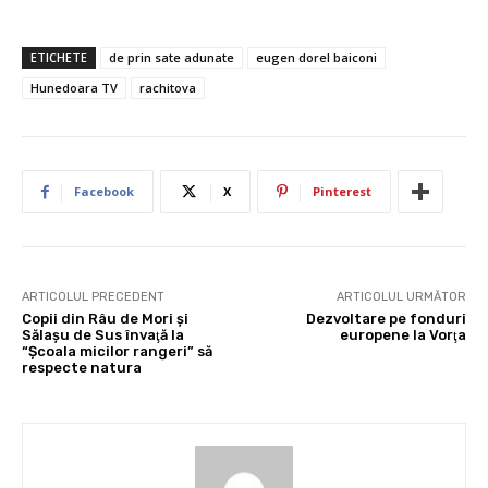
ETICHETE
de prin sate adunate
eugen dorel baiconi
Hunedoara TV
rachitova
Facebook
X
Pinterest
ARTICOLUL PRECEDENT
ARTICOLUL URMĂTOR
Copii din Râu de Mori şi
Dezvoltare pe fonduri
Sălaşu de Sus învaţă la
europene la Vorţa
“Şcoala micilor rangeri” să
respecte natura