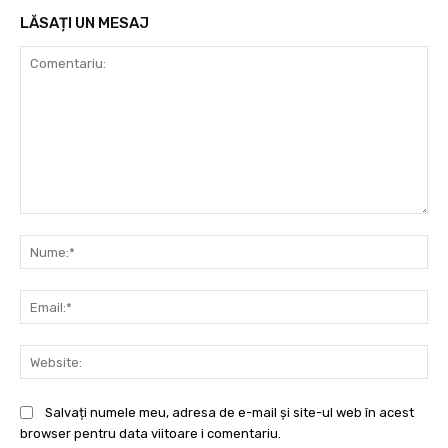
LĂSAȚI UN MESAJ
Comentariu:
Nu
Ema
Web
Salvați numele meu, adresa de e-mail și site-ul web în acest
browser pentru data viitoare i comentariu.