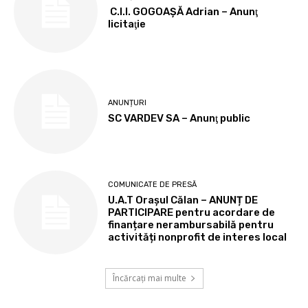
C.I.I. GOGOAŞĂ Adrian – Anunţ
licitaţie
ANUNȚURI
SC VARDEV SA – Anunţ public
COMUNICATE DE PRESĂ
U.A.T Orașul Călan – ANUNȚ DE
PARTICIPARE pentru acordare de
finanțare nerambursabilă pentru
activități nonprofit de interes local
Încărcați mai multe