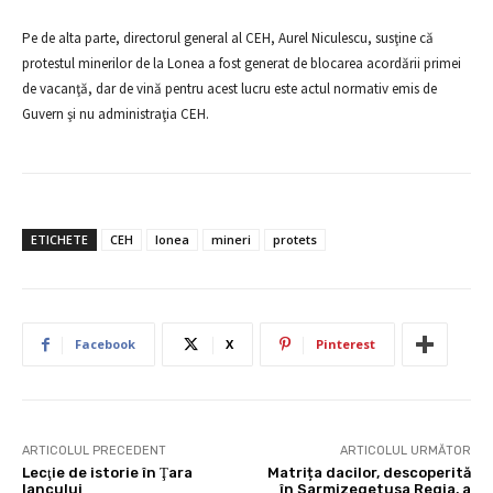
Pe de alta parte, directorul general al CEH, Aurel Niculescu, susţine că
protestul minerilor de la Lonea a fost generat de blocarea acordării primei
de vacanţă, dar de vină pentru acest lucru este actul normativ emis de
Guvern şi nu administraţia CEH.
ETICHETE
CEH
lonea
mineri
protets
Facebook
X
Pinterest
ARTICOLUL PRECEDENT
ARTICOLUL URMĂTOR
Lecţie de istorie în Ţara
Matrița dacilor, descoperită
Iancului
în Sarmizegetusa Regia, a