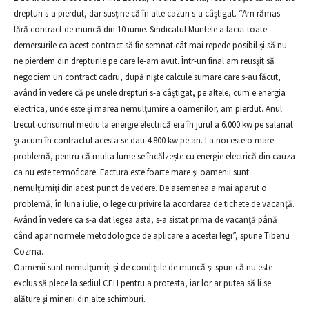
drepturi s-a pierdut, dar susţine că în alte cazuri s-a câştigat. “Am rămas
fără contract de muncă din 10 iunie. Sindicatul Muntele a facut toate
demersurile ca acest contract să fie semnat cât mai repede posibil şi să nu
ne pierdem din drepturile pe care le-am avut. Într-un final am reusşit să
negociem un contract cadru, după nişte calcule sumare care s-au făcut,
având în vedere că pe unele drepturi s-a câştigat, pe altele, cum e energia
electrica, unde este şi marea nemulţumire a oamenilor, am pierdut. Anul
trecut consumul mediu la energie electrică era în jurul a 6.000 kw pe salariat
şi acum în contractul acesta se dau 4.800 kw pe an. La noi este o mare
problemă, pentru că multa lume se încălzeşte cu energie electrică din cauza
ca nu este termoficare. Factura este foarte mare şi oamenii sunt
nemulţumiţi din acest punct de vedere. De asemenea a mai aparut o
problemă, în luna iulie, o lege cu privire la acordarea de tichete de vacanţă.
Având în vedere ca s-a dat legea asta, s-a sistat prima de vacanţă până
când apar normele metodologice de aplicare a acestei legi”, spune Tiberiu
Cozma.
Oamenii sunt nemulţumiţi şi de condiţiile de muncă şi spun că nu este
exclus să plece la sediul CEH pentru a protesta, iar lor ar putea să li se
alăture şi minerii din alte schimburi.