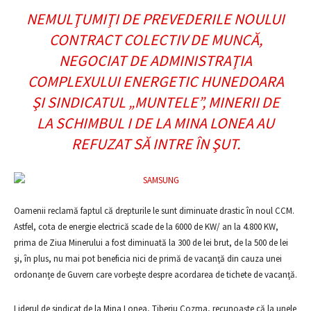
NEMULŢUMIŢI DE PREVEDERILE NOULUI
CONTRACT COLECTIV DE MUNCĂ,
NEGOCIAT DE ADMINISTRAŢIA
COMPLEXULUI ENERGETIC HUNEDOARA
ŞI SINDICATUL „MUNTELE”, MINERII DE
LA SCHIMBUL I DE LA MINA LONEA AU
REFUZAT SĂ INTRE ÎN ŞUT.
Oamenii reclamă faptul că drepturile le sunt diminuate drastic în noul CCM.
Astfel, cota de energie electrică scade de la 6000 de KW/ an la 4.800 KW,
prima de Ziua Minerului a fost diminuată la 300 de lei brut, de la 500 de lei
şi, în plus, nu mai pot beneficia nici de primă de vacanţă din cauza unei
ordonanţe de Guvern care vorbeşte despre acordarea de tichete de vacanţă.
Liderul de sindicat de la Mina Lonea, Tiberiu Cozma, recunoaşte că la unele