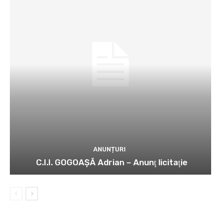
ANUNȚURI
C.I.I. GOGOAŞĂ Adrian – Anunţ licitaţie