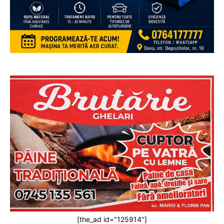
[the_ad id="125914"]